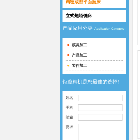
精密成型平面磨床
立式炮塔铣床
产品应用分类
Application Category
模具加工
产品加工
零件加工
钜釜精机是您最佳的选择!
姓名：
手机：
硬轨立式加工中心的特点
邮箱：
一、硬轨立式加工中心的特点——
硬轨 对于硬轨，我们聊得..
要求：
CNC加工中心质量哪家好